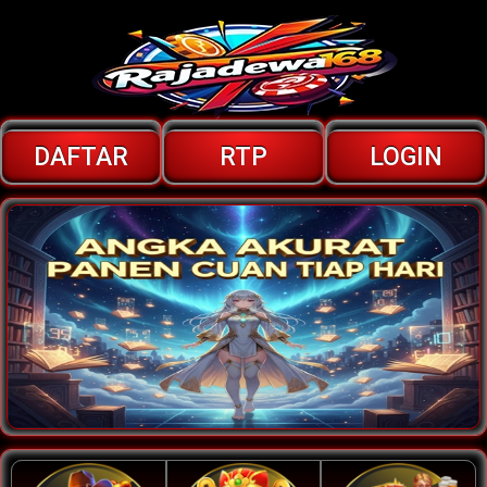
DAFTAR
RTP
LOGIN