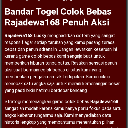
Bandar Togel Colok Bebas
Rajadewa168 Penuh Aksi
Rajadewa168 Lucky
menghadirkan sistem yang sangat
responsif agar setiap taruhan yang kamu pasang terasa
cepat dan penuh adrenalin. Jangan lewatkan keseruan ini
karena game colok bebas kami sengaja buat untuk
memberikan hiburan tanpa batas. Rasakan sensasi penuh
aksi saat bermain colok bebas di situs kami yang
memberikan pengalaman tak terlupakan. Kamu cukup
menebak satu angka saja untuk meraih kemenangan besar
yang pasti bikin hatimu berdebar kencang.
Strategi memenangkan game colok bebas
Rajadewa168
sangatlah mudah karena kamu hanya perlu fokus pada satu
angka keberuntunganmu saja. Kami menyediakan data
historis lengkap yang membantumu menentukan pilihan