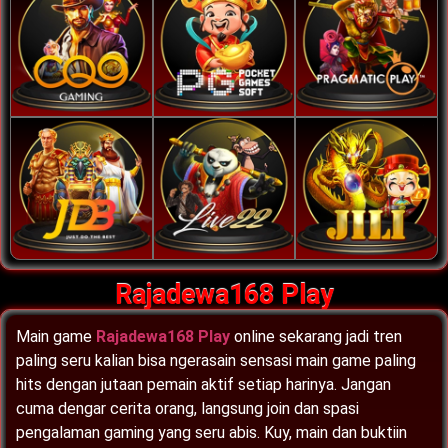
Rajadewa168 Play
Main game
Rajadewa168 Play
online sekarang jadi tren
paling seru kalian bisa ngerasain sensasi main game paling
hits dengan jutaan pemain aktif setiap harinya. Jangan
cuma dengar cerita orang, langsung join dan spasi
pengalaman gaming yang seru abis. Kuy, main dan buktiin