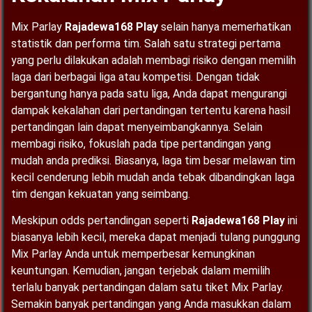
Mix Parlay
Rajadewa168 Play
selain hanya memerhatikan
statistik dan performa tim. Salah satu strategi pertama
yang perlu dilakukan adalah membagi risiko dengan memilih
laga dari berbagai liga atau kompetisi. Dengan tidak
bergantung hanya pada satu liga, Anda dapat mengurangi
dampak kekalahan dari pertandingan tertentu karena hasil
pertandingan lain dapat menyeimbangkannya.
Selain
membagi risiko, fokuslah pada tipe pertandingan yang
mudah anda prediksi. Biasanya, laga tim besar melawan tim
kecil cenderung lebih mudah anda tebak dibandingkan laga
tim dengan kekuatan yang seimbang.
Meskipun odds pertandingan seperti
Rajadewa168 Play
ini
biasanya lebih kecil, mereka dapat menjadi tulang punggung
Mix Parlay Anda untuk memperbesar kemungkinan
keuntungan.
Kemudian, jangan terjebak dalam memilih
terlalu banyak pertandingan dalam satu tiket Mix Parlay.
Semakin banyak pertandingan yang Anda masukkan dalam