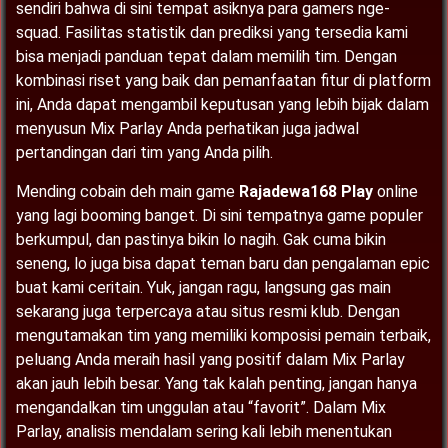
sendiri bahwa di sini tempat asiknya para gamers nge-
squad. Fasilitas statistik dan prediksi yang tersedia kami
bisa menjadi panduan tepat dalam memilih tim. Dengan
kombinasi riset yang baik dan pemanfaatan fitur di platform
ini, Anda dapat mengambil keputusan yang lebih bijak dalam
menyusun Mix Parlay Anda perhatikan juga jadwal
pertandingan dari tim yang Anda pilih.
Mending cobain deh main game
Rajadewa168 Play
online
yang lagi booming banget. Di sini tempatnya game populer
berkumpul, dan pastinya bikin lo nagih. Gak cuma bikin
seneng, lo juga bisa dapat teman baru dan pengalaman epic
buat kami ceritain. Yuk, jangan ragu, langsung gas main
sekarang juga terpercaya atau situs resmi klub. Dengan
mengutamakan tim yang memiliki komposisi pemain terbaik,
peluang Anda meraih hasil yang positif dalam Mix Parlay
akan jauh lebih besar. Yang tak kalah penting, jangan hanya
mengandalkan tim unggulan atau “favorit”. Dalam Mix
Parlay, analisis mendalam sering kali lebih menentukan