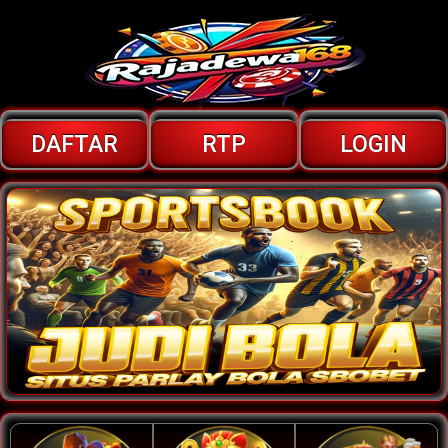
DAFTAR
RTP
LOGIN