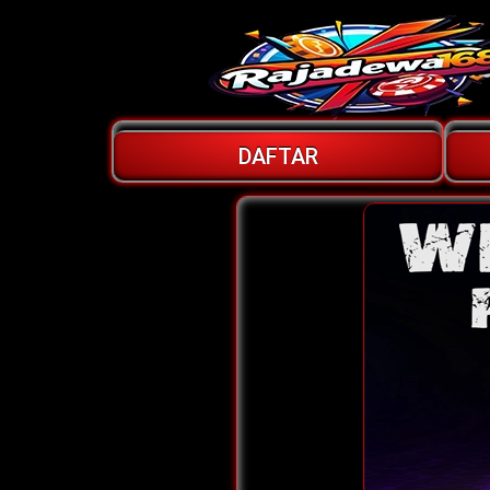
DAFTAR