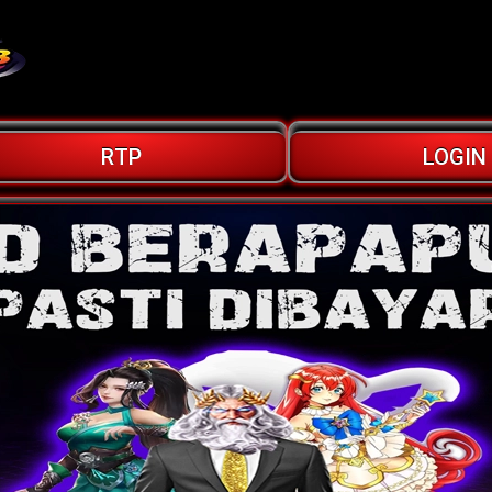
RTP
LOGIN