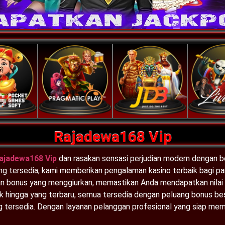
Rajadewa168 Vip
ajadewa168 Vip
dan rasakan sensasi perjudian modern dengan b
g tersedia, kami memberikan pengalaman kasino terbaik bagi par
bonus yang menggiurkan, memastikan Anda mendapatkan nilai le
ik hingga yang terbaru, semua tersedia dengan peluang bonus be
tersedia. Dengan layanan pelanggan profesional yang siap me