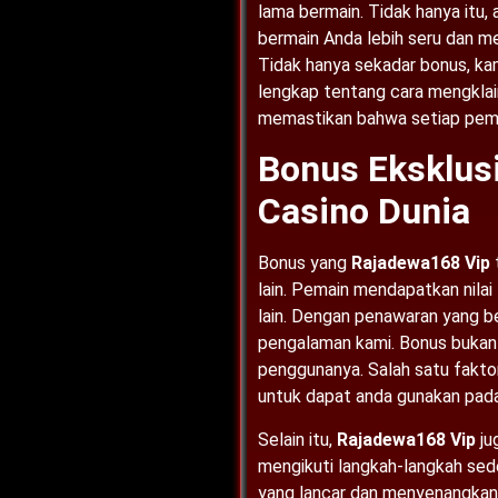
lama bermain. Tidak hanya itu
bermain Anda lebih seru dan me
Tidak hanya sekadar bonus, ka
lengkap tentang cara mengklai
memastikan bahwa setiap pema
Bonus Eksklus
Casino Dunia
Bonus yang
Rajadewa168 Vip
lain. Pemain mendapatkan nilai
lain. Dengan penawaran yang be
pengalaman kami. Bonus bukan 
penggunanya.
Salah satu fakto
untuk dapat anda gunakan pada
Selain itu,
Rajadewa168 Vip
ju
mengikuti langkah-langkah sed
yang lancar dan menyenangkan, 