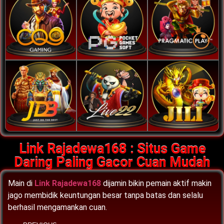
Link Rajadewa168 : Situs Game
Daring Paling Gacor Cuan Mudah
Main di
Link Rajadewa168
dijamin bikin pemain aktif makin
jago membidik keuntungan besar tanpa batas dan selalu
berhasil mengamankan cuan.